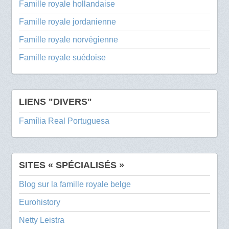
Famille royale hollandaise
Famille royale jordanienne
Famille royale norvégienne
Famille royale suédoise
LIENS "DIVERS"
Família Real Portuguesa
SITES « SPÉCIALISÉS »
Blog sur la famille royale belge
Eurohistory
Netty Leistra